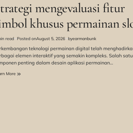
trategi mengevaluasi fitur
imbol khusus permainan sl
in read
Posted on
August 5, 2026
by
earmanbunk
imated
d
rkembangan teknologi permainan digital telah menghadirka
e
rbagai elemen interaktif yang semakin kompleks. Salah satu
mponen penting dalam desain aplikasi permainan…
Strategi
arn More
mengevaluasi
fitur
simbol
khusus
permainan
slot