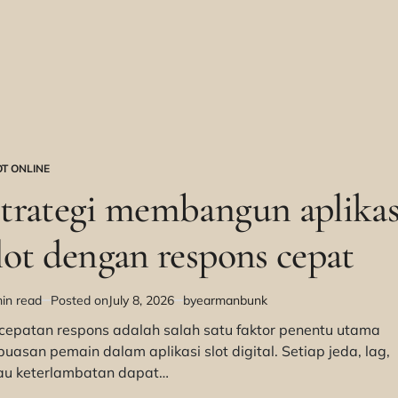
sayuran
bergizi
untuk
anak
T ONLINE
STED
trategi membangun aplikas
lot dengan respons cepat
in read
Posted on
July 8, 2026
by
earmanbunk
imated
d
cepatan respons adalah salah satu faktor penentu utama
e
puasan pemain dalam aplikasi slot digital. Setiap jeda, lag,
au keterlambatan dapat…