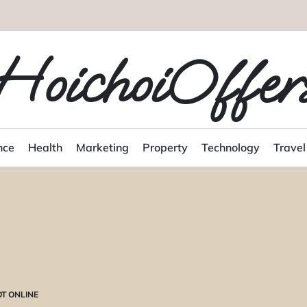
HoichoiOffer
nce
Health
Marketing
Property
Technology
Travel
T ONLINE
STED