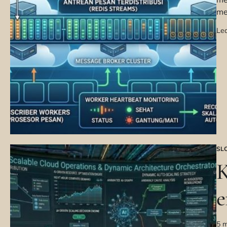
me
Le
SLO
PO
IN
K
e
5 m