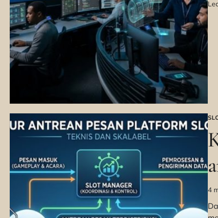
Le
SLO
PO
IN
K
a
4 m
Est
rea
Da
tim
me