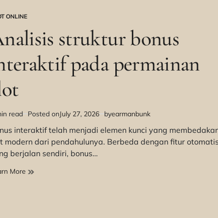
T ONLINE
STED
nalisis struktur bonus
nteraktif pada permainan
lot
in read
Posted on
July 27, 2026
by
earmanbunk
imated
d
nus interaktif telah menjadi elemen kunci yang membedaka
e
ot modern dari pendahulunya. Berbeda dengan fitur otomati
ng berjalan sendiri, bonus…
Analisis
arn More
struktur
bonus
interaktif
pada