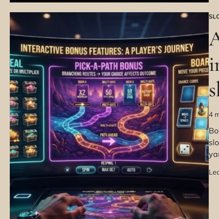
SLO
PO
IN
A
i
s
4 m
Est
rea
Bo
tim
sl
ya
Le