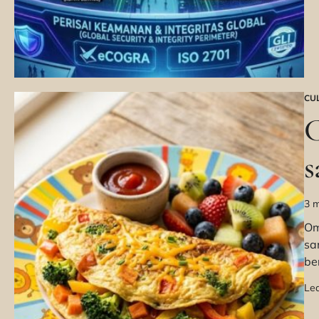
CU
PO
IN
C
s
3 m
Est
rea
Om
tim
sa
be
Le