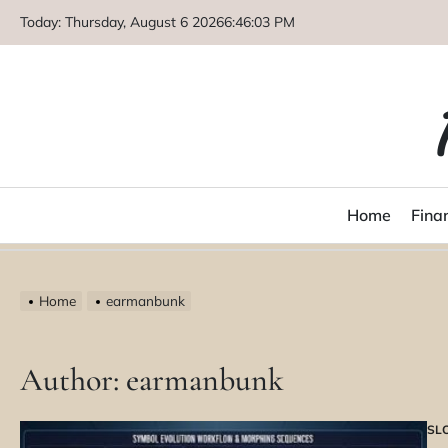
Skip
Today: Thursday, August 6 2026
6
:
46
:
04
PM
to
content
Home
Fina
Home
earmanbunk
Author:
earmanbunk
SLO
PO