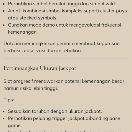
Perhatikan simbol bernilai tinggi dan simbol wild.
Amati kombinasi simbol kompleks seperti cluster pays
atau stacked symbols.
Gunakan mode demo untuk mengevaluasi frekuensi
kemenangan.
Data ini memungkinkan pemain membuat keputusan
berbasis observasi, bukan tebakan.
Pertimbangkan Ukuran Jackpot
Slot progresif menawarkan potensi kemenangan besar,
namun risiko lebih tinggi.
Tips:
Sesuaikan taruhan dengan ukuran jackpot.
Perhatikan peluang trigger jackpot dibanding base
game.