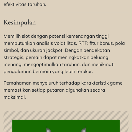
efektivitas taruhan.
Kesimpulan
Memilih slot dengan potensi kemenangan tinggi
membutuhkan analisis volatilitas, RTP, fitur bonus, pola
simbol, dan ukuran jackpot. Dengan pendekatan
strategis, pemain dapat meningkatkan peluang
menang, mengoptimalkan taruhan, dan menikmati
pengalaman bermain yang lebih terukur.
Pemahaman menyeluruh terhadap karakteristik game
memastikan setiap putaran digunakan secara
maksimal.