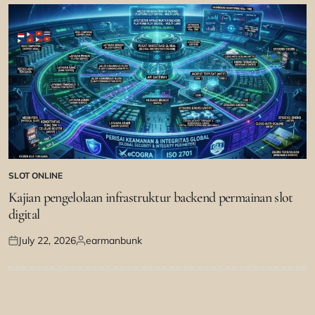
SLOT ONLINE
POSTED
IN
Kajian pengelolaan infrastruktur backend permainan slot
digital
July 22, 2026
earmanbunk
Posted
Posted
on
by