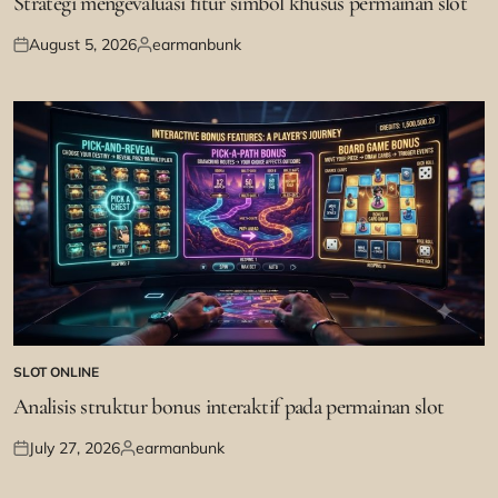
Strategi mengevaluasi fitur simbol khusus permainan slot
August 5, 2026
earmanbunk
Posted
Posted
on
by
SLOT ONLINE
POSTED
IN
Analisis struktur bonus interaktif pada permainan slot
July 27, 2026
earmanbunk
Posted
Posted
on
by