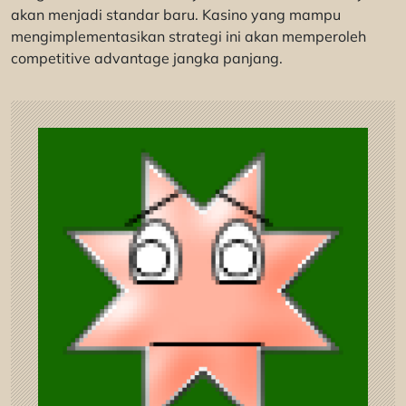
akan menjadi standar baru. Kasino yang mampu
mengimplementasikan strategi ini akan memperoleh
competitive advantage
jangka panjang.