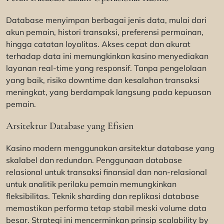
Database menyimpan berbagai jenis data, mulai dari
akun pemain, histori transaksi, preferensi permainan,
hingga catatan loyalitas. Akses cepat dan akurat
terhadap data ini memungkinkan kasino menyediakan
layanan real-time yang responsif. Tanpa pengelolaan
yang baik, risiko downtime dan kesalahan transaksi
meningkat, yang berdampak langsung pada kepuasan
pemain.
Arsitektur Database yang Efisien
Kasino modern menggunakan arsitektur database yang
skalabel dan redundan. Penggunaan database
relasional untuk transaksi finansial dan non-relasional
untuk analitik perilaku pemain memungkinkan
fleksibilitas. Teknik sharding dan replikasi database
memastikan performa tetap stabil meski volume data
besar. Strategi ini mencerminkan prinsip
scalability by