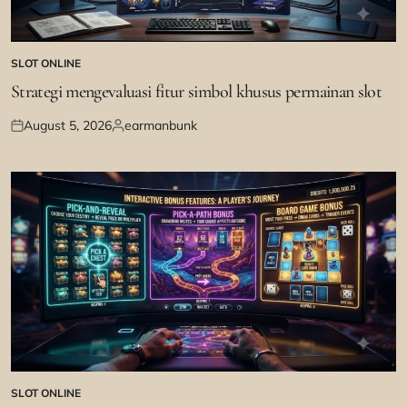
SLOT ONLINE
POSTED
IN
Strategi mengevaluasi fitur simbol khusus permainan slot
August 5, 2026
earmanbunk
Posted
Posted
on
by
SLOT ONLINE
POSTED