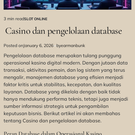
3 min read
SLOT ONLINE
Estimated
POSTED
IN
Casino dan pengelolaan database
read
time
Posted on
January 6, 2026
by
earmanbunk
Pengelolaan database merupakan tulang punggung
operasional kasino digital modern. Dengan jutaan data
transaksi, aktivitas pemain, dan log sistem yang terus
mengalir, manajemen database yang efisien menjadi
faktor kritis untuk stabilitas, kecepatan, dan kualitas
layanan. Database yang dikelola dengan baik tidak
hanya mendukung performa teknis, tetapi juga menjadi
sumber informasi strategis untuk pengambilan
keputusan bisnis. Berikut artikel ini akan membahas
tentang
Casino dan pengelolaan database
.
Peran Database dalam Operasional Kasino