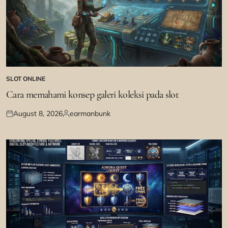
SLOT ONLINE
POSTED
IN
Cara memahami konsep galeri koleksi pada slot
August 8, 2026
earmanbunk
Posted
Posted
on
by