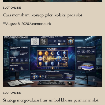
SLOT ONLINE
POSTED
IN
Cara memahami konsep galeri koleksi pada slot
August 8, 2026
earmanbunk
Posted
Posted
on
by
SLOT ONLINE
POSTED
IN
Strategi mengevaluasi fitur simbol khusus permainan slot