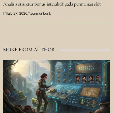
IN
Analisis struktur bonus interaktif pada permainan slot
July 27, 2026
earmanbunk
Posted
Posted
on
by
MORE FROM AUTHOR