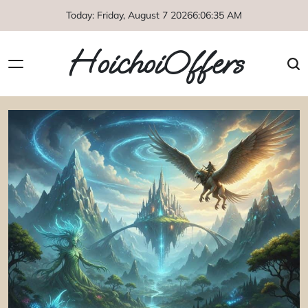
Skip
Today: Friday, August 7 2026
6
:
06
:
36
AM
to
content
HoichoiOffers