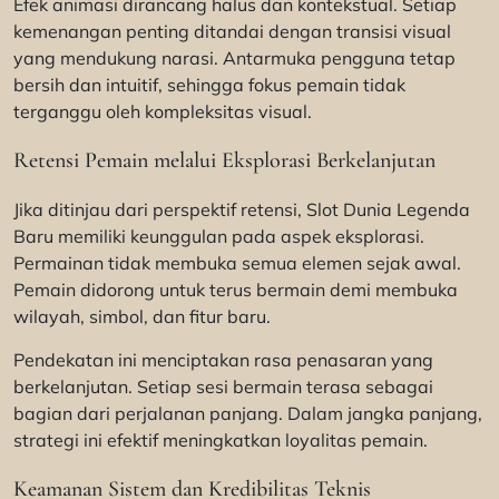
Efek animasi dirancang halus dan kontekstual. Setiap
kemenangan penting ditandai dengan transisi visual
yang mendukung narasi. Antarmuka pengguna tetap
bersih dan intuitif, sehingga fokus pemain tidak
terganggu oleh kompleksitas visual.
Retensi Pemain melalui Eksplorasi Berkelanjutan
Jika ditinjau dari perspektif retensi, Slot Dunia Legenda
Baru memiliki keunggulan pada aspek eksplorasi.
Permainan tidak membuka semua elemen sejak awal.
Pemain didorong untuk terus bermain demi membuka
wilayah, simbol, dan fitur baru.
Pendekatan ini menciptakan rasa penasaran yang
berkelanjutan. Setiap sesi bermain terasa sebagai
bagian dari perjalanan panjang. Dalam jangka panjang,
strategi ini efektif meningkatkan loyalitas pemain.
Keamanan Sistem dan Kredibilitas Teknis