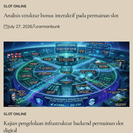
SLOT ONLINE
POSTED
IN
Analisis struktur bonus interaktif pada permainan slot
July 27, 2026
earmanbunk
Posted
Posted
on
by
SLOT ONLINE
POSTED
IN
Kajian pengelolaan infrastruktur backend permainan slot
digital