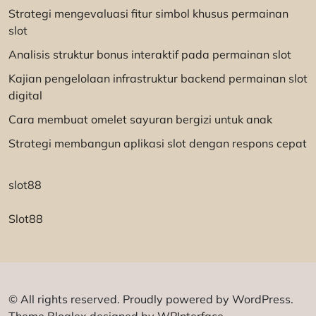
Strategi mengevaluasi fitur simbol khusus permainan
slot
Analisis struktur bonus interaktif pada permainan slot
Kajian pengelolaan infrastruktur backend permainan slot
digital
Cara membuat omelet sayuran bergizi untuk anak
Strategi membangun aplikasi slot dengan respons cepat
slot88
Slot88
© All rights reserved. Proudly powered by WordPress.
Theme Bloglex designed by
WPInterface
.