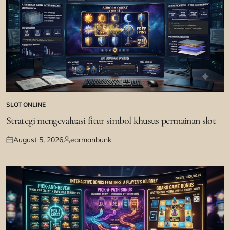
SLOT ONLINE
POSTED
IN
Strategi mengevaluasi fitur simbol khusus permainan slot
August 5, 2026
earmanbunk
Posted
Posted
on
by