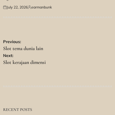
July 22, 2026
earmanbunk
Posted
Posted
on
by
Post
Previous:
navigation
Slot tema dunia lain
Next:
Slot kerajaan dimensi
RECENT POSTS