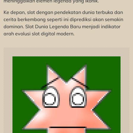
meninggalkan elemen legenda yang ikonik.
Ke depan, slot dengan pendekatan dunia terbuka dan
cerita berkembang seperti ini diprediksi akan semakin
dominan. Slot Dunia Legenda Baru menjadi indikator
arah evolusi slot digital modern.