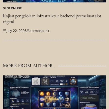
SLOT ONLINE
POSTED
IN
Kajian pengelolaan infrastruktur backend permainan slot
digital
July 22, 2026
earmanbunk
Posted
Posted
on
by
MORE FROM AUTHOR