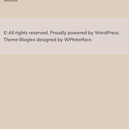
© All rights reserved. Proudly powered by WordPress.
Theme Bloglex designed by
WPInterface
.