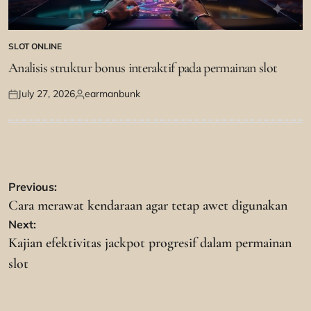
SLOT ONLINE
POSTED
IN
Analisis struktur bonus interaktif pada permainan slot
July 27, 2026
earmanbunk
Posted
Posted
on
by
Post
Previous:
navigation
Cara merawat kendaraan agar tetap awet digunakan
Next:
Kajian efektivitas jackpot progresif dalam permainan
slot