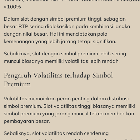
×
100%
Dalam slot dengan simbol premium tinggi, sebagian
besar RTP sering dialokasikan pada kombinasi langka
dengan nilai besar. Hal ini menciptakan pola
kemenangan yang lebih jarang tetapi signifikan.
Sebaliknya, slot dengan simbol premium lebih sering
muncul biasanya memiliki volatilitas lebih rendah.
Pengaruh Volatilitas terhadap Simbol
Premium
Volatilitas memainkan peran penting dalam distribusi
simbol premium. Slot volatilitas tinggi biasanya memiliki
simbol premium yang jarang muncul tetapi memberikan
pembayaran besar.
Sebaliknya, slot volatilitas rendah cenderung