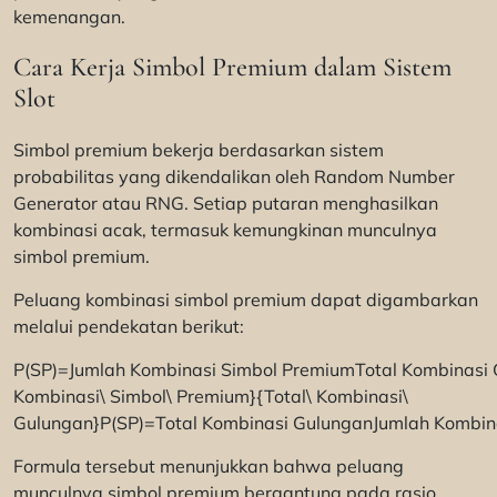
kemenangan.
Cara Kerja Simbol Premium dalam Sistem
Slot
Simbol premium bekerja berdasarkan sistem
probabilitas yang dikendalikan oleh Random Number
Generator atau RNG. Setiap putaran menghasilkan
kombinasi acak, termasuk kemungkinan munculnya
simbol premium.
Peluang kombinasi simbol premium dapat digambarkan
melalui pendekatan berikut:
P(SP)=Jumlah Kombinasi Simbol PremiumTotal Kombinasi 
Kombinasi\ Simbol\ Premium}{Total\ Kombinasi\
Gulungan}
P
(
SP
)
=
T
o
t
a
l
Ko
mbina
s
i
G
u
l
u
n
g
an
J
u
m
l
ah
Ko
mbin
Formula tersebut menunjukkan bahwa peluang
munculnya simbol premium bergantung pada rasio