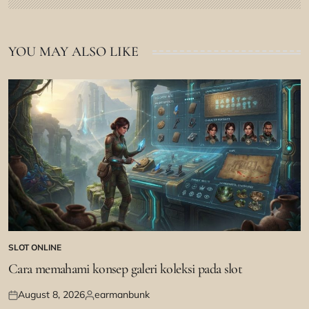
YOU MAY ALSO LIKE
SLOT ONLINE
POSTED
IN
Cara memahami konsep galeri koleksi pada slot
August 8, 2026
earmanbunk
Posted
Posted