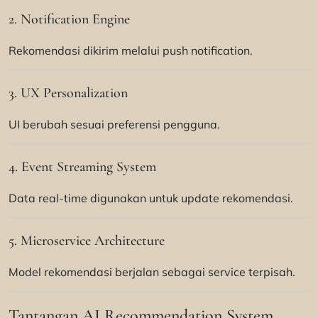
2. Notification Engine
Rekomendasi dikirim melalui push notification.
3. UX Personalization
UI berubah sesuai preferensi pengguna.
4. Event Streaming System
Data real-time digunakan untuk update rekomendasi.
5. Microservice Architecture
Model rekomendasi berjalan sebagai service terpisah.
Tantangan AI Recommendation System