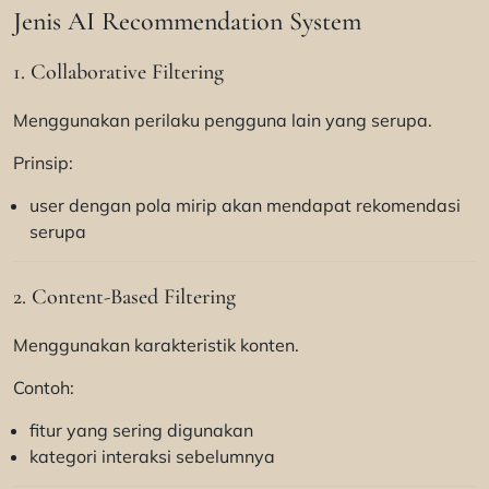
Jenis AI Recommendation System
1. Collaborative Filtering
Menggunakan perilaku pengguna lain yang serupa.
Prinsip:
user dengan pola mirip akan mendapat rekomendasi
serupa
2. Content-Based Filtering
Menggunakan karakteristik konten.
Contoh:
fitur yang sering digunakan
kategori interaksi sebelumnya