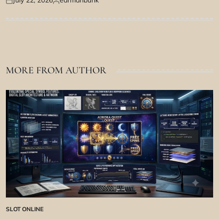
July 22, 2026
earmanbunk
Posted
Posted
on
by
MORE FROM AUTHOR
SLOT ONLINE
POSTED