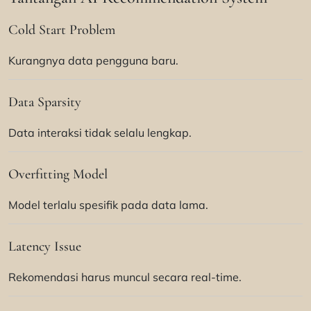
Cold Start Problem
Kurangnya data pengguna baru.
Data Sparsity
Data interaksi tidak selalu lengkap.
Overfitting Model
Model terlalu spesifik pada data lama.
Latency Issue
Rekomendasi harus muncul secara real-time.