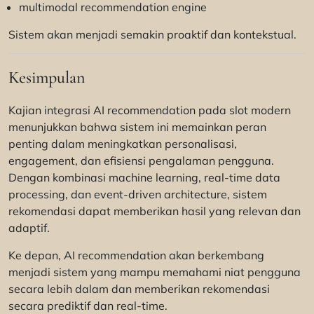
multimodal recommendation engine
Sistem akan menjadi semakin proaktif dan kontekstual.
Kesimpulan
Kajian integrasi AI recommendation pada slot modern
menunjukkan bahwa sistem ini memainkan peran
penting dalam meningkatkan personalisasi,
engagement, dan efisiensi pengalaman pengguna.
Dengan kombinasi machine learning, real-time data
processing, dan event-driven architecture, sistem
rekomendasi dapat memberikan hasil yang relevan dan
adaptif.
Ke depan, AI recommendation akan berkembang
menjadi sistem yang mampu memahami niat pengguna
secara lebih dalam dan memberikan rekomendasi
secara prediktif dan real-time.