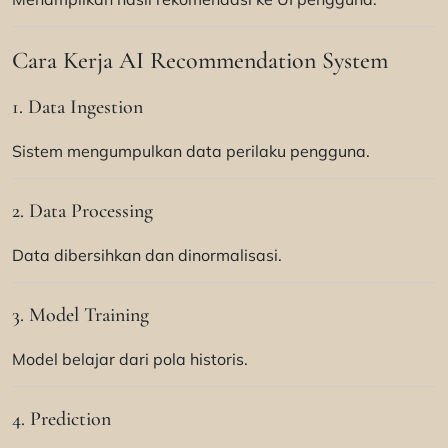
Cara Kerja AI Recommendation System
1. Data Ingestion
Sistem mengumpulkan data perilaku pengguna.
2. Data Processing
Data dibersihkan dan dinormalisasi.
3. Model Training
Model belajar dari pola historis.
4. Prediction