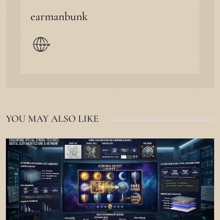
earmanbunk
YOU MAY ALSO LIKE