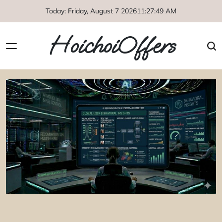
Skip
Today: Friday, August 7 2026
11
:
27
:
49
AM
to
content
HoichoiOffers