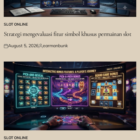
SLOT ONLINE
POSTED
IN
Strategi mengevaluasi fitur simbol khusus permainan slot
August 5, 2026
earmanbunk
Posted
Posted
on
by
SLOT ONLINE