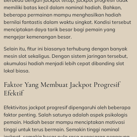
memiliki batas kecil dalam nominal hadiah. Bahkan,
beberapa permainan mampu menghasilkan hadiah
bernilai fantastis dalam waktu singkat. Kondisi tersebut
menciptakan daya tarik besar bagi pemain yang
mengejar kemenangan besar.
Selain itu, fitur ini biasanya terhubung dengan banyak
mesin slot sekaligus. Dengan sistem jaringan tersebut,
akumulasi hadiah menjadi lebih cepat dibanding slot
lokal biasa.
Faktor Yang Membuat Jackpot Progresif
Efektif
Efektivitas jackpot progresif dipengaruhi oleh beberapa
faktor penting. Salah satunya adalah aspek psikologis
pemain. Hadiah besar mampu menciptakan motivasi
tinggi untuk terus bermain. Semakin tinggi nominal
jackpot, semakin besar pula rasa penasaran pengguna.