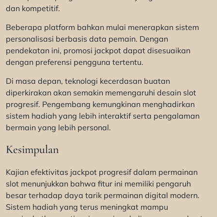
dan kompetitif.
Beberapa platform bahkan mulai menerapkan sistem
personalisasi berbasis data pemain. Dengan
pendekatan ini, promosi jackpot dapat disesuaikan
dengan preferensi pengguna tertentu.
Di masa depan, teknologi kecerdasan buatan
diperkirakan akan semakin memengaruhi desain slot
progresif. Pengembang kemungkinan menghadirkan
sistem hadiah yang lebih interaktif serta pengalaman
bermain yang lebih personal.
Kesimpulan
Kajian efektivitas jackpot progresif dalam permainan
slot menunjukkan bahwa fitur ini memiliki pengaruh
besar terhadap daya tarik permainan digital modern.
Sistem hadiah yang terus meningkat mampu