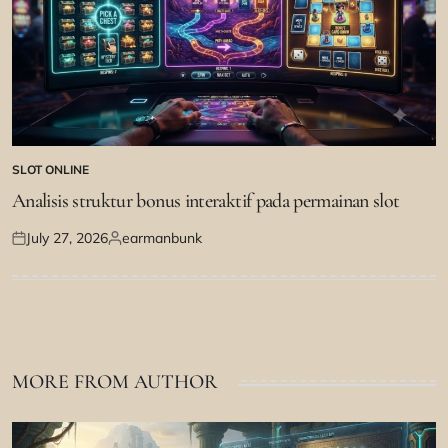
SLOT ONLINE
POSTED
IN
Analisis struktur bonus interaktif pada permainan slot
July 27, 2026
earmanbunk
Posted
Posted
on
by
MORE FROM AUTHOR