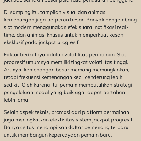
Di samping itu, tampilan visual dan animasi
kemenangan juga berperan besar. Banyak pengembang
slot modern menggunakan efek suara, notifikasi real-
time, dan animasi khusus untuk memperkuat kesan
eksklusif pada jackpot progresif.
Faktor berikutnya adalah volatilitas permainan. Slot
progresif umumnya memiliki tingkat volatilitas tinggi.
Artinya, kemenangan besar memang memungkinkan,
tetapi frekuensi kemenangan kecil cenderung lebih
sedikit. Oleh karena itu, pemain membutuhkan strategi
pengelolaan modal yang baik agar dapat bertahan
lebih lama.
Selain aspek teknis, promosi dari platform permainan
juga meningkatkan efektivitas sistem jackpot progresif.
Banyak situs menampilkan daftar pemenang terbaru
untuk membangun kepercayaan pemain baru.