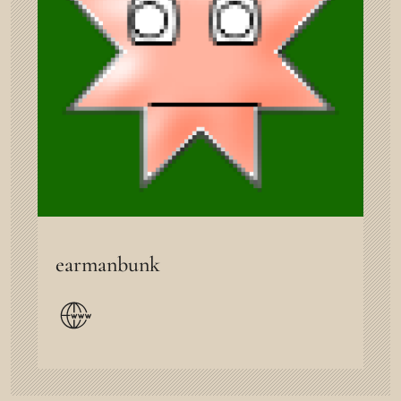
earmanbunk