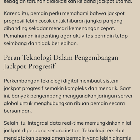
sebagian taruhan dialokasikan ke dana jackpot utama.
Karena itu, pemain perlu memahami bahwa jackpot
progresif lebih cocok untuk hiburan jangka panjang
dibanding sekadar mencari kemenangan cepat.
Pemahaman ini penting agar aktivitas bermain tetap
seimbang dan tidak berlebihan.
Peran Teknologi Dalam Pengembangan
Jackpot Progresif
Perkembangan teknologi digital membuat sistem
jackpot progresif semakin kompleks dan menarik. Saat
ini, banyak pengembang menggunakan jaringan server
global untuk menghubungkan ribuan pemain secara
bersamaan.
Selain itu, integrasi data real-time memungkinkan nilai
jackpot diperbarui secara instan. Teknologi tersebut
menciptakan pengalaman bermain yang lebih dinamis