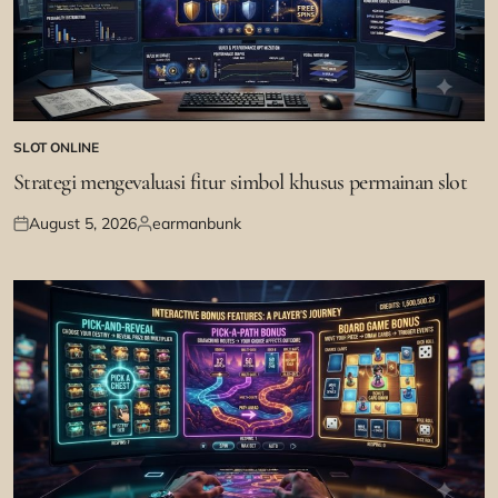
SLOT ONLINE
POSTED
IN
Strategi mengevaluasi fitur simbol khusus permainan slot
August 5, 2026
earmanbunk
Posted
Posted
on
by