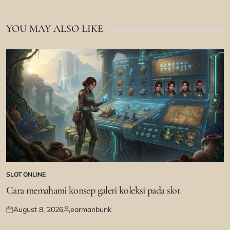
YOU MAY ALSO LIKE
SLOT ONLINE
POSTED
IN
Cara memahami konsep galeri koleksi pada slot
August 8, 2026
earmanbunk
Posted
Posted
on
by