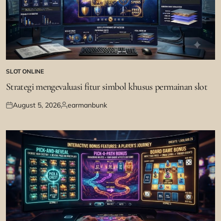
SLOT ONLINE
POSTED
IN
Strategi mengevaluasi fitur simbol khusus permainan slot
August 5, 2026
earmanbunk
Posted
Posted
on
by