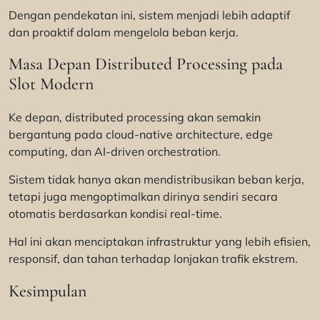
Dengan pendekatan ini, sistem menjadi lebih adaptif
dan proaktif dalam mengelola beban kerja.
Masa Depan Distributed Processing pada
Slot Modern
Ke depan, distributed processing akan semakin
bergantung pada cloud-native architecture, edge
computing, dan AI-driven orchestration.
Sistem tidak hanya akan mendistribusikan beban kerja,
tetapi juga mengoptimalkan dirinya sendiri secara
otomatis berdasarkan kondisi real-time.
Hal ini akan menciptakan infrastruktur yang lebih efisien,
responsif, dan tahan terhadap lonjakan trafik ekstrem.
Kesimpulan