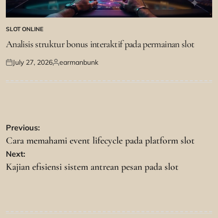
SLOT ONLINE
POSTED
IN
Analisis struktur bonus interaktif pada permainan slot
July 27, 2026
earmanbunk
Posted
Posted
on
by
Post
Previous:
navigation
Cara memahami event lifecycle pada platform slot
Next:
Kajian efisiensi sistem antrean pesan pada slot