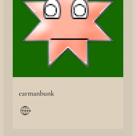
earmanbunk