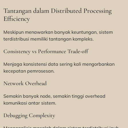
Tantangan dalam Distributed Processing
Efficiency
Meskipun menawarkan banyak keuntungan, sistem
terdistribusi memiliki tantangan kompleks.
Consistency vs Performance Trade-off
Menjaga konsistensi data sering kali mengorbankan
kecepatan pemrosesan.
Network Overhead
Semakin banyak node, semakin tinggi overhead
komunikasi antar sistem.
Debugging Complexity
Menganalisis masalah dalam sistem terdistribusi jauh