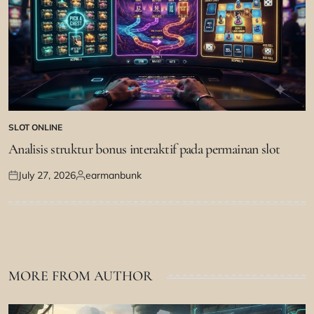
SLOT ONLINE
POSTED
IN
Analisis struktur bonus interaktif pada permainan slot
July 27, 2026
earmanbunk
Posted
Posted
on
by
MORE FROM AUTHOR