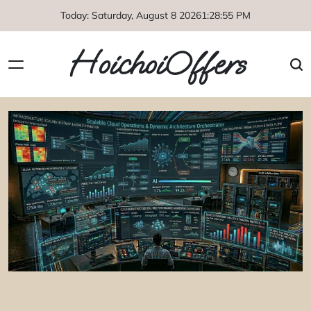
Skip
Today: Saturday, August 8 2026
1
:
28
:
56
PM
to
content
HoichoiOffers