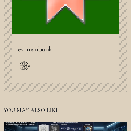
earmanbunk
YOU MAY ALSO LIKE