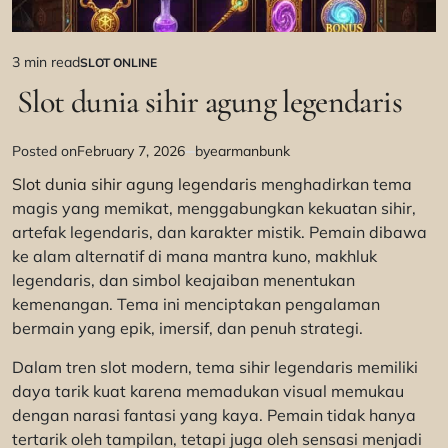
3 min read
SLOT ONLINE
Estimated
POSTED
IN
Slot dunia sihir agung legendaris
read
time
Posted on
February 7, 2026
by
earmanbunk
Slot dunia sihir agung legendaris
menghadirkan tema
magis yang memikat, menggabungkan kekuatan sihir,
artefak legendaris, dan karakter mistik. Pemain dibawa
ke alam alternatif di mana mantra kuno, makhluk
legendaris, dan simbol keajaiban menentukan
kemenangan. Tema ini menciptakan pengalaman
bermain yang epik, imersif, dan penuh strategi.
Dalam tren slot modern, tema sihir legendaris memiliki
daya tarik kuat karena memadukan visual memukau
dengan narasi fantasi yang kaya. Pemain tidak hanya
tertarik oleh tampilan, tetapi juga oleh sensasi menjadi