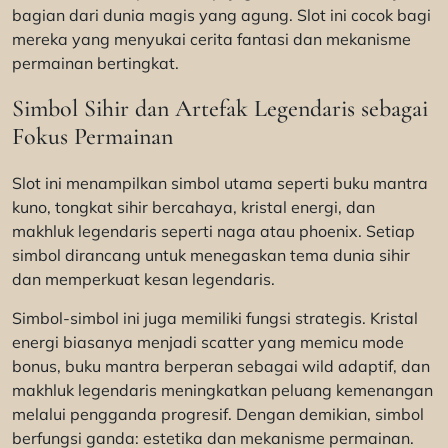
bagian dari dunia magis yang agung. Slot ini cocok bagi
mereka yang menyukai cerita fantasi dan mekanisme
permainan bertingkat.
Simbol Sihir dan Artefak Legendaris sebagai
Fokus Permainan
Slot ini menampilkan simbol utama seperti buku mantra
kuno, tongkat sihir bercahaya, kristal energi, dan
makhluk legendaris seperti naga atau phoenix. Setiap
simbol dirancang untuk menegaskan tema dunia sihir
dan memperkuat kesan legendaris.
Simbol-simbol ini juga memiliki fungsi strategis. Kristal
energi biasanya menjadi scatter yang memicu mode
bonus, buku mantra berperan sebagai wild adaptif, dan
makhluk legendaris meningkatkan peluang kemenangan
melalui pengganda progresif. Dengan demikian, simbol
berfungsi ganda: estetika dan mekanisme permainan.