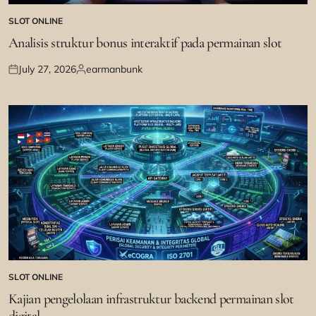
SLOT ONLINE
POSTED
IN
Analisis struktur bonus interaktif pada permainan slot
July 27, 2026
earmanbunk
Posted
Posted
on
by
SLOT ONLINE
POSTED
IN
Kajian pengelolaan infrastruktur backend permainan slot
digital