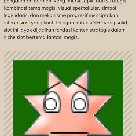
pengalaman bermain yang imersif, epik, dan strategis.
Kombinasi tema magis, visual spektakuler, simbol
legendaris, dan mekanisme progresif menciptakan
diferensiasi yang kuat. Dengan potensi SEO yang solid,
slot ini layak dijadikan fondasi konten strategis dalam
niche slot bertema fantasi magis.