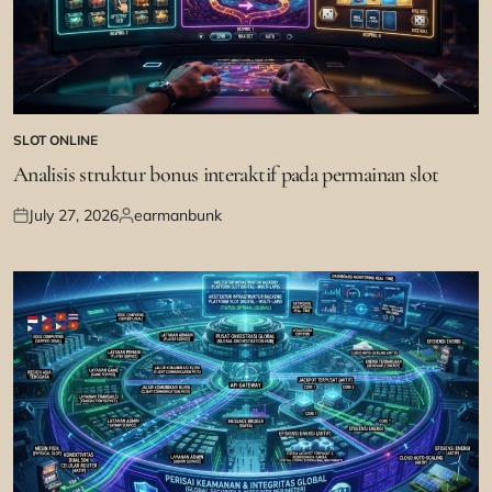
SLOT ONLINE
POSTED
IN
Analisis struktur bonus interaktif pada permainan slot
July 27, 2026
earmanbunk
Posted
Posted
on
by